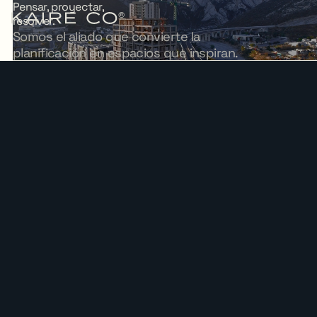
Pensar,
proyectar,
resolver.
Somos
el
aliado
que
convierte
la
planificación
en
espacios
que
inspiran.